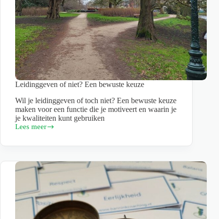
Leidinggeven of niet? Een bewuste keuze
Wil je leidinggeven of toch niet? Een bewuste keuze
maken voor een functie die je motiveert en waarin je
je kwaliteiten kunt gebruiken
Lees meer
Leidinggeven
of
niet?
Een
bewuste
keuze