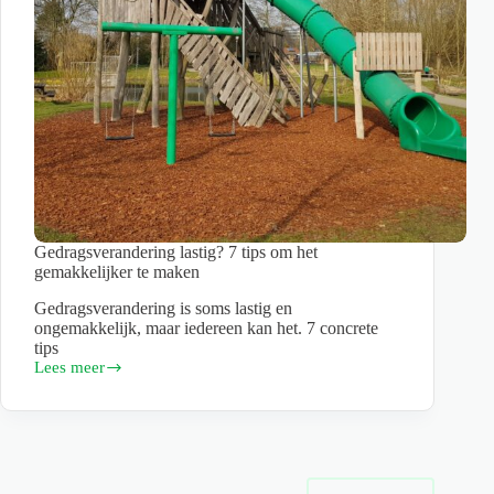
Gedragsverandering lastig? 7 tips om het
gemakkelijker te maken
Gedragsverandering is soms lastig en
ongemakkelijk, maar iedereen kan het. 7 concrete
tips
Lees meer
Gedragsverandering
lastig?
7
tips
om
het
gemakkelijker