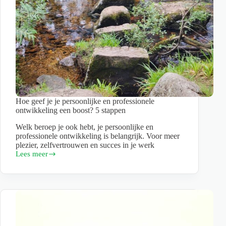
Hoe geef je je persoonlijke en professionele
ontwikkeling een boost? 5 stappen
Welk beroep je ook hebt, je persoonlijke en
professionele ontwikkeling is belangrijk. Voor meer
plezier, zelfvertrouwen en succes in je werk
Lees meer
Hoe
geef
je
je
persoonlijke
en
professionele
ontwikkeling