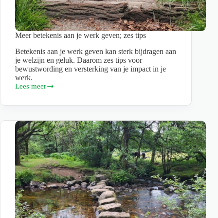
Meer betekenis aan je werk geven; zes tips
Betekenis aan je werk geven kan sterk bijdragen aan
je welzijn en geluk. Daarom zes tips voor
bewustwording en versterking van je impact in je
werk.
Lees meer
Meer
betekenis
aan
je
werk
geven;
zes
tips