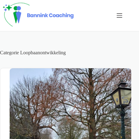
Ga
naar
de
inhoud
Categorie
Loopbaanontwikkeling