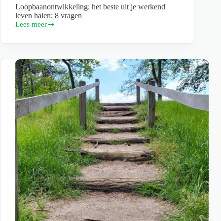
Loopbaanontwikkeling; het beste uit je werkend
leven halen; 8 vragen
Lees meer
Loopbaanontwikkeling;
Het
beste
uit
je
werkend
leven
halen
in
8
vragen