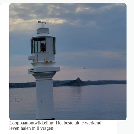
Wat
vind
jij
belangrijk
in
je
leven?
Loopbaanontwikkeling; Het beste uit je werkend
leven halen in 8 vragen