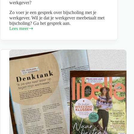
werkgever?
Zo voer je een gesprek over bijscholing met je
werkgever. Wil je dat je werkgever meebetaalt met
bijscholing? Ga het gesprek aan.
Lees meer
Hoe
voer
je
een
gesprek
over
bijscholing
met
je
werkgever?