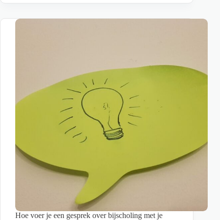
jouw
talenten?
Ontdek
je
talenten
in
zeven
vragen
Hoe voer je een gesprek over bijscholing met je