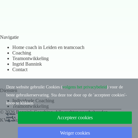
Navigatie
Home coach in Leiden en teamcoach
Coaching
Teamontwikkeling
Ingrid Bannink
Contact
Deze website gebruikt Cookies (
volgens het privacybeleid
) voor de
Diensten
beste gebruikerservaring. Sta deze toe door op de 'accepteer cookies'-
Individuele Coaching
knop te klikken.
Teamontwikkeling
© 2026 Bannink Coaching. Alle rechten voorbehouden.
Accepteer cookies
KVK Nummer: 2736721
Weiger cookies