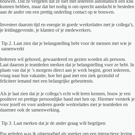
bouwen. Dat ze vergeten dat ze niet met iedereen automatisch een klik
kunnen hebben, maar dat het nodig is om oprecht aandacht te besteden
aan de ander om een prettig onderling contact op te bouwen.
Investeer daarom tijd en energie in goede werkrelaties met je collega’s,
je leidinggevende, je klanten of je medewerkers.
Tip 2. Laat zien dat je belangstelling hebt voor de mensen met wie je
samenwerkt
Iedereen wil gehoord, gewaardeerd en gezien worden als persoon.
Laat daarom je teamleden merken dat je belangstelling voor ze hebt. In
plaats van dat je ’s morgens direct aan je werk begint, groet iedereen,
vraag naar hun vakantie, hoe het gaat met een ziek gezinslid of
feliciteer iemand met een belangrijke gebeurtenis.
Als je laat zien dat je je collega’s echt wilt leren kennen, bouw je een
positieve en prettige persoonlijke band met hen op. Hiermee versterk je
voor jezelf en voor anderen goede werkrelaties met je teamleden en
daarmee ook de samenwerking.
Tip 3. Laat merken dat je de ander graag wilt begrijpen
Pas geleden was ik uitgenodigd als spreker om een interactieve lezing