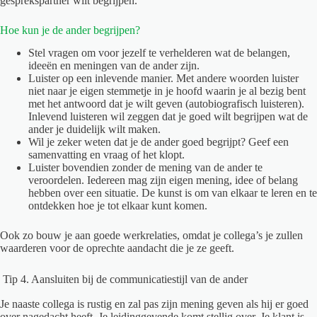
gesprekspartner wilt begrijpen.
Hoe kun je de ander begrijpen?
Stel vragen om voor jezelf te verhelderen wat de belangen,
ideeën en meningen van de ander zijn.
Luister op een inlevende manier. Met andere woorden luister
niet naar je eigen stemmetje in je hoofd waarin je al bezig bent
met het antwoord dat je wilt geven (autobiografisch luisteren).
Inlevend luisteren wil zeggen dat je goed wilt begrijpen wat de
ander je duidelijk wilt maken.
Wil je zeker weten dat je de ander goed begrijpt? Geef een
samenvatting en vraag of het klopt.
Luister bovendien zonder de mening van de ander te
veroordelen. Iedereen mag zijn eigen mening, idee of belang
hebben over een situatie. De kunst is om van elkaar te leren en te
ontdekken hoe je tot elkaar kunt komen.
Ook zo bouw je aan goede werkrelaties, omdat je collega’s je zullen
waarderen voor de oprechte aandacht die je ze geeft.
Tip 4. Aansluiten bij de communicatiestijl van de ander
Je naaste collega is rustig en zal pas zijn mening geven als hij er goed
over nagedacht heeft. Je leidinggevende komt stellig over. Je klant is