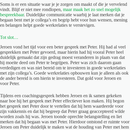
Soms is er een situatie waar je je zorgen om maakt of die je vervelend
vindt. Blijf er niet mee rondlopen,
maar maak het zo snel mogelijk
bespreekbaar
. Duidelijke communicatie waarbij je laat merken dat je
begaan bent met je collega’s en begrip hebt voor hun wensen, mening
en belangen helpt goede werkrelaties te verstevigen.
Tot slot…
Jeroen vond het tijd voor een beter gesprek met Peter. Hij had al veel
gesprekken met Peter gevoerd, maar hierin had hij vooral Peter heel
duidelijk gemaakt dat zijn gedrag moest veranderen in plaats van dat
hij moeite deed om Peter te begrijpen. Peter was zich daarom gaan
verdedigen en was niet bereid om te investeren in goede werkrelaties
met zijn collega’s. Goede werkrelaties opbouwen kun je alleen als ook
de ander bereid is om hierin te investeren. Dat gold voor Jeroen en
voor Peter.
Tijdens een coachingsgesprek hebben Jeroen en ik samen gekeken
naar hoe hij het gesprek met Peter effectiever kon maken. Hij begon
het gesprek met Peter door te vertellen dat hij hem waardeerde voor
zijn vakkennis en dat hij begreep dat Peter graag geaccepteerd wilde
worden zoals hij was. Jeroen toonde oprechte belangstelling en liet
merken dat hij begaan was met Peter. Hierdoor ontstond er ruimte voor
Jeroen om Peter duidelijk te maken wat de houding van Peter met hem