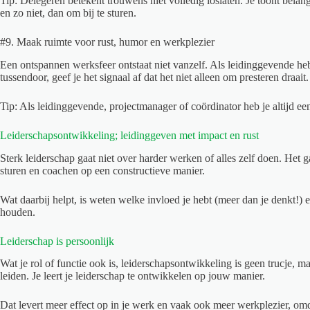
Tip: Delegeren betekent trouwens niet volledig loslaten. Je toont belan
en zo niet, dan om bij te sturen.
#9. Maak ruimte voor rust, humor en werkplezier
Een ontspannen werksfeer ontstaat niet vanzelf. Als leidinggevende heb
tussendoor, geef je het signaal af dat het niet alleen om presteren draa
Tip: Als leidinggevende, projectmanager of coördinator heb je altijd ee
Leiderschapsontwikkeling; leidinggeven met impact en rust
Sterk leiderschap gaat niet over harder werken of alles zelf doen. Het 
sturen en coachen op een constructieve manier.
Wat daarbij helpt, is weten welke invloed je hebt (meer dan je denkt!) 
houden.
Leiderschap is persoonlijk
Wat je rol of functie ook is, leiderschapsontwikkeling is geen trucje, m
leiden. Je leert je leiderschap te ontwikkelen op jouw manier.
Dat levert meer effect op in je werk en vaak ook meer werkplezier, omd