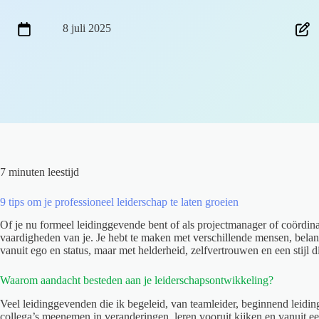
8 juli 2025
7 minuten leestijd
9 tips om je professioneel leiderschap te laten groeien
Of je nu formeel leidinggevende bent of als projectmanager of coördinat
vaardigheden van je. Je hebt te maken met verschillende mensen, belang
vanuit ego en status, maar met helderheid, zelfvertrouwen en een stijl d
Waarom aandacht besteden aan je leiderschapsontwikkeling?
Veel leidinggevenden die ik begeleid, van teamleider, beginnend leidi
collega’s meenemen in veranderingen, leren vooruit kijken en vanuit ee