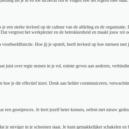
gstelling als je af en toe incheckt om te vragen hoe het ergens mee sta
 je een sterke invloed op de cultuur van de afdeling en de organisatie
it. Dat vergroot het werkplezier en de betrokkenheid en maakt jouw rol oo
n voorbeeldfunctie. Hoe jij je opstelt, heeft invloed op hoe mensen met
gaat juist over regie nemen in je rol, ruimte geven aan anderen, verbind
en hoe je die effectief inzet. Denk aan helder communiceren, verwachtin
aar een groeiproces. Je leert jezelf beter kennen, oefent met nieuw gedr
at je steviger in je schoenen staat. Je kunt gemakkelijker schakelen en