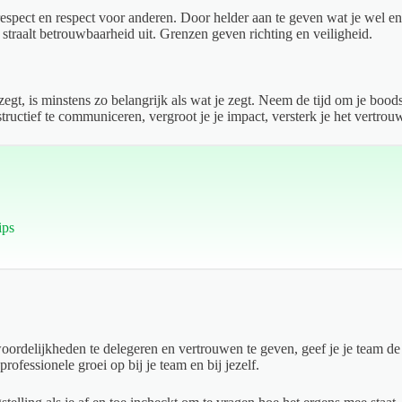
spect en respect voor anderen. Door helder aan te geven wat je wel en nie
traalt betrouwbaarheid uit. Grenzen geven richting en veiligheid.
egt, is minstens zo belangrijk als wat je zegt. Neem de tijd om je boods
uctief te communiceren, vergroot je je impact, versterk je het vertro
ips
oordelijkheden te delegeren en vertrouwen te geven, geef je je team de 
rofessionele groei op bij je team en bij jezelf.