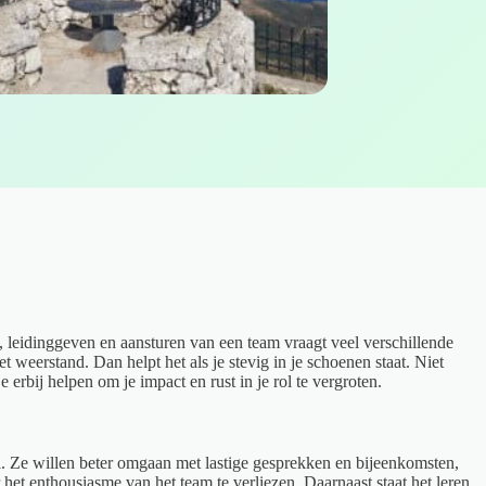
p, leidinggeven en aansturen van een team vraagt veel verschillende
weerstand. Dan helpt het als je stevig in je schoenen staat. Niet
 erbij helpen om je impact en rust in je rol te vergroten.
ol. Ze willen beter omgaan met lastige gesprekken en bijeenkomsten,
het enthousiasme van het team te verliezen. Daarnaast staat het leren