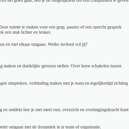
at. Als het goed gaat, heb je de mogelijkheid om een compliment te geven
. Door ruimte te maken voor een grap, pauzes of een oprecht gesprek
k een stuk lichter en leuker.
 jou en met elkaar omgaan. Welke invloed wil jij?
ing maken en duidelijke grenzen stellen. Over leren schakelen tussen
gen uitspreken, verbinding maken met je team en tegelijkertijd richting
ag en ontdekt hoe je met meer rust, overzicht en overtuigingskracht kunt
 beter omgaan met de dynamiek in je team of organisatie.