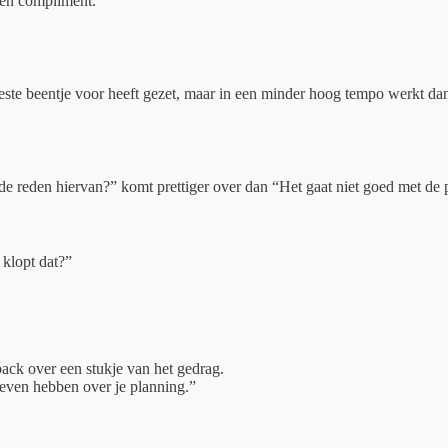
een compliment.
.
 beste beentje voor heeft gezet, maar in een minder hoog tempo werkt dan
de reden hiervan?” komt prettiger over dan “Het gaat niet goed met de p
 klopt dat?”
back over een stukje van het gedrag.
g even hebben over je planning.”