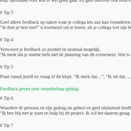
Blijf openstaan voor wat er wel goed gaat. En geef hierover ook eens 
# Tip 3
Geef alleen feedback op zaken waar je collega iets aan kan veranderen
“Je doet je best niet!” is kwetsend om te horen, als je collega wel zijn
# Tip 4
Verwoord je feedback zo positief en neutraal mogelijk.
“Ik merk dat je moeite hebt met de planning van dit evenement. Wat is 
# Tip 5
Praat vanuit jezelf en vraag of dit klopt. “Ik merk dat…”, “Ik zie dat…,
Feedback geven over veranderbaar gedrag
# Tip 6
Waardeer de persoon en zijn gedrag als geheel en geef uitsluitend feed
“Ik ben blij met je inzet en hulp bij dit project. Ik wil het daarom graa
# Tip 7