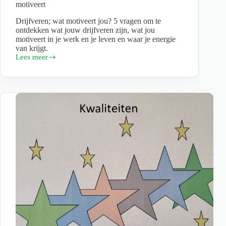
motiveert
Drijfveren; wat motiveert jou? 5 vragen om te
ontdekken wat jouw drijfveren zijn, wat jou
motiveert in je werk en je leven en waar je energie
van krijgt.
Lees meer
Drijfveren;
5
Vragen
om
te
ontdekken
wat
jou
motiveert