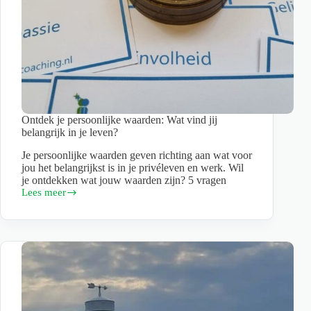
Ontdek je persoonlijke waarden: Wat vind jij
belangrijk in je leven?
Je persoonlijke waarden geven richting aan wat voor
jou het belangrijkst is in je privéleven en werk. Wil
je ontdekken wat jouw waarden zijn? 5 vragen
Lees meer
Ontdek
je
persoonlijke
waarden:
Wat
vind
jij
belangrijk
in
je