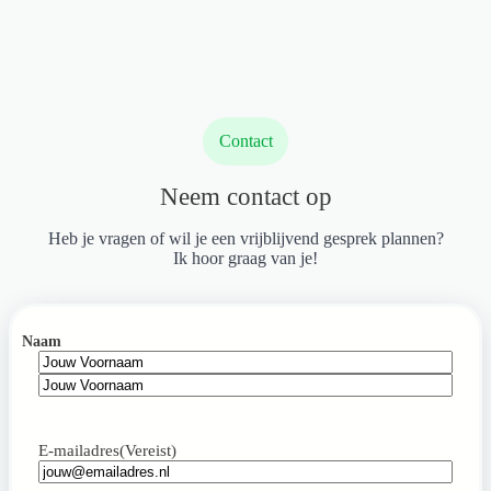
werken
aan
je
persoonlijke
en
professionele
groei!
Contact
Neem contact op
Heb je vragen of wil je een vrijblijvend gesprek plannen?
Ik hoor graag van je!
Naam
Voornaam
Achternaam
E-mailadres
(Vereist)