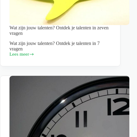
Wat zijn jouw talenten? Ontdek je talenten in zeven
vragen
Wat zijn jouw talenten? Ontdek je talenten in 7
vragen
Lees meer
Wat
zijn
jouw
talenten?
Ontdek
je
talenten
in
zeven
vragen