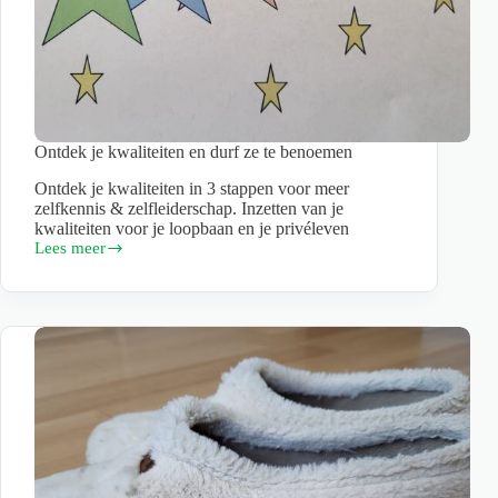
Ontdek je kwaliteiten en durf ze te benoemen
Ontdek je kwaliteiten in 3 stappen voor meer
zelfkennis & zelfleiderschap. Inzetten van je
kwaliteiten voor je loopbaan en je privéleven
Lees meer
Ontdek
je
kwaliteiten
en
durf
ze
te
benoemen