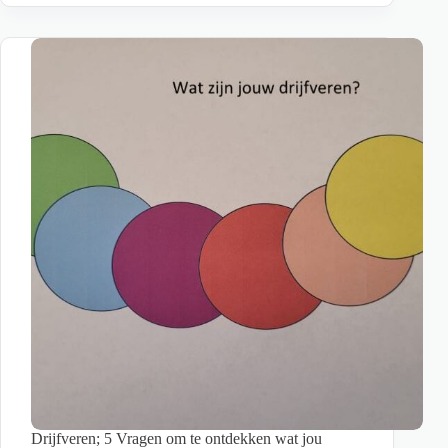
10
tips
om
effectief
en
met
plezier
te
werken
Drijfveren; 5 Vragen om te ontdekken wat jou