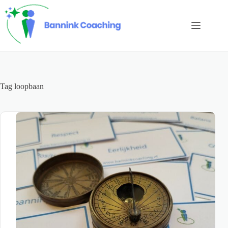
Ga
naar
de
inhoud
Tag
loopbaan