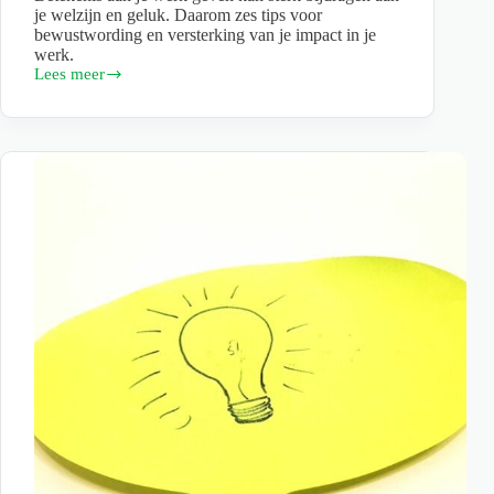
je welzijn en geluk. Daarom zes tips voor
bewustwording en versterking van je impact in je
werk.
Lees meer
Meer
betekenis
aan
je
werk
geven;
zes
tips