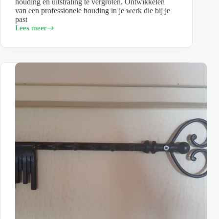
houding en uitstraling te vergroten. Ontwikkelen
van een professionele houding in je werk die bij je
past
Lees meer
Wat
is
voor
jou
een
professionele
houding?