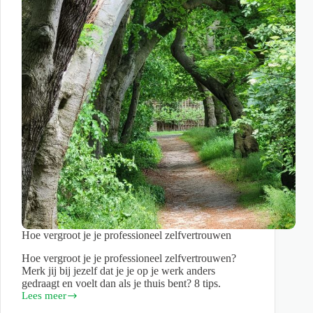
Hoe vergroot je je professioneel zelfvertrouwen
Hoe vergroot je je professioneel zelfvertrouwen?
Merk jij bij jezelf dat je je op je werk anders
gedraagt en voelt dan als je thuis bent? 8 tips.
Lees meer
Hoe
vergroot