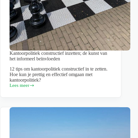
Kantoorpolitiek constructief inzetten; de kunst van
het informeel beïnvloeden
12 tips om kantoorpolitiek constructief in te zetten.
Hoe kun je prettig en effectief omgaan met
kantoorpolitiek?
Lees meer
Kantoorpolitiek
constructief
inzetten;
de
kunst
van
het
informeel
beïnvloeden