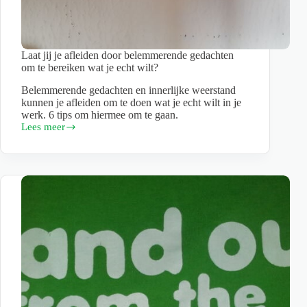
Laat jij je afleiden door belemmerende gedachten
om te bereiken wat je echt wilt?
Belemmerende gedachten en innerlijke weerstand
kunnen je afleiden om te doen wat je echt wilt in je
werk. 6 tips om hiermee om te gaan.
Lees meer
Laat
jij
je
afleiden
door
belemmerende
gedachten
om
te
bereiken
wat
je
echt
wilt?