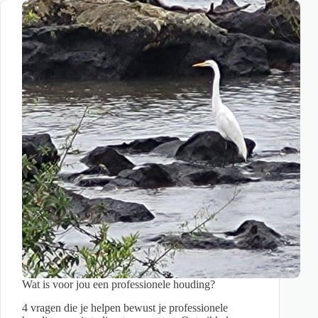
saai
worden?
Zorg
voor
meer
uitdaging
in
je
werk
Wat is voor jou een professionele houding?
4 vragen die je helpen bewust je professionele