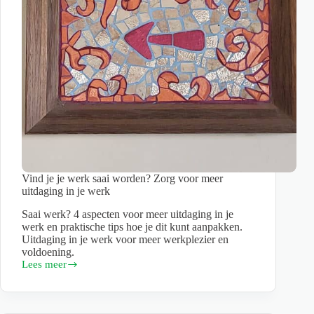
in
je
persoonlijke
en
professionele
groei
Vind je je werk saai worden? Zorg voor meer
uitdaging in je werk
Saai werk? 4 aspecten voor meer uitdaging in je
werk en praktische tips hoe je dit kunt aanpakken.
Uitdaging in je werk voor meer werkplezier en
voldoening.
Lees meer
Vind
je
je
werk