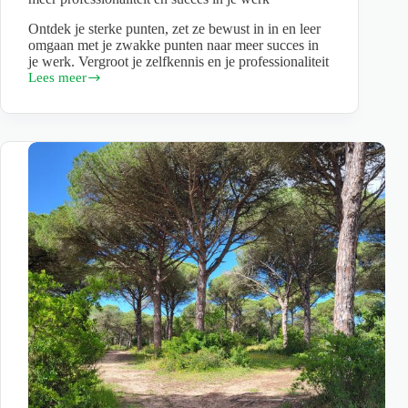
Ontdek je sterke punten, zet ze bewust in in en leer
omgaan met je zwakke punten naar meer succes in
je werk. Vergroot je zelfkennis en je professionaliteit
Lees meer
‘Hoe
goed
ken
jij
jezelf?’
Vergroot
je
zelfkennis
naar
meer
professionaliteit
en
succes
in
je
werk