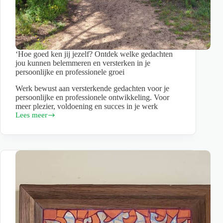
‘Hoe goed ken jij jezelf? Ontdek welke gedachten
jou kunnen belemmeren en versterken in je
persoonlijke en professionele groei
Werk bewust aan versterkende gedachten voor je
persoonlijke en professionele ontwikkeling. Voor
meer plezier, voldoening en succes in je werk
Lees meer
‘Hoe
goed
ken
jij
jezelf?
Ontdek
welke
gedachten
jou
kunnen
belemmeren
en
versterken