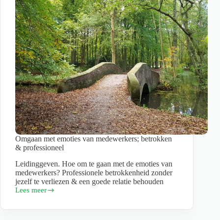
Omgaan met emoties van medewerkers; betrokken
& professioneel
Leidinggeven. Hoe om te gaan met de emoties van
medewerkers? Professionele betrokkenheid zonder
jezelf te verliezen & een goede relatie behouden
Lees meer
Omgaan
met
emoties
van