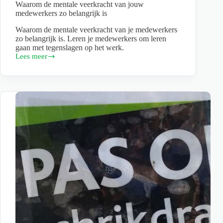
Waarom de mentale veerkracht van jouw
medewerkers zo belangrijk is
Waarom de mentale veerkracht van je medewerkers
zo belangrijk is. Leren je medewerkers om leren
gaan met tegenslagen op het werk.
Lees meer
Waarom
de
mentale
veerkracht
van
jouw
medewerkers
zo
belangrijk
is