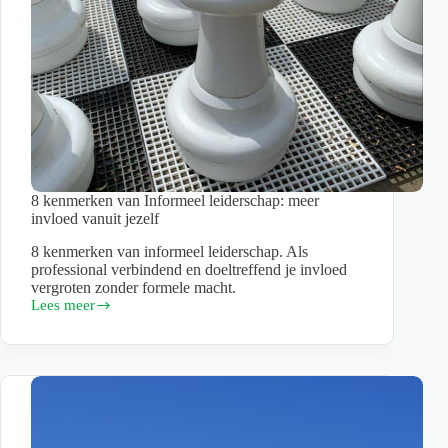
8 kenmerken van Informeel leiderschap: meer
invloed vanuit jezelf
8 kenmerken van informeel leiderschap. Als
professional verbindend en doeltreffend je invloed
vergroten zonder formele macht.
Lees meer
8
kenmerken
van
Informeel
leiderschap:
meer
invloed
vanuit