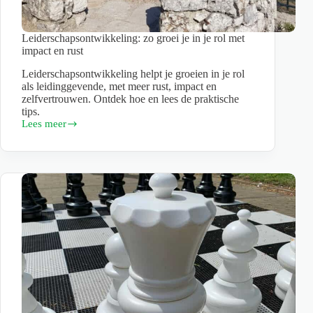
Leiderschapsontwikkeling: zo groei je in je rol met
impact en rust
Leiderschapsontwikkeling helpt je groeien in je rol
als leidinggevende, met meer rust, impact en
zelfvertrouwen. Ontdek hoe en lees de praktische
tips.
Lees meer
Leiderschapsontwikkeling:
zo
groei
je
in
je
rol
met
impact
en
rust