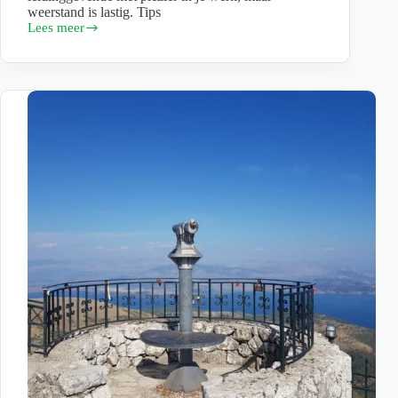
weerstand is lastig. Tips
Lees meer
Help,
ik
krijg
weerstand
van
medewerkers.
Wat
nu?