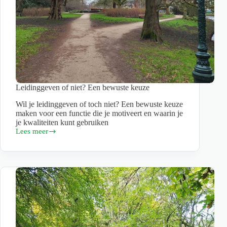
Leidinggeven of niet? Een bewuste keuze
Wil je leidinggeven of toch niet? Een bewuste keuze
maken voor een functie die je motiveert en waarin je
je kwaliteiten kunt gebruiken
Lees meer
Leidinggeven
of
niet?
Een
bewuste
keuze