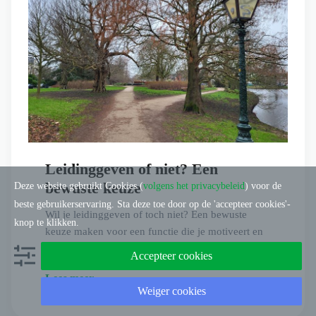
Leidinggeven of niet? Een
bewuste keuze
Deze website gebruikt Cookies (
volgens het privacybeleid
) voor de
beste gebruikerservaring. Sta deze toe door op de 'accepteer cookies'-
Wil je leidinggeven of toch niet? Een bewuste
knop te klikken.
keuze maken voor een functie die je motiveert en
waarin je je kwaliteiten kunt gebruiken
Accepteer cookies
Lees meer →
Weiger cookies