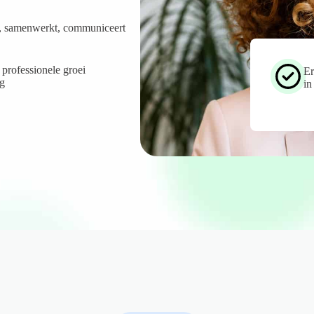
kt, samenwerkt, communiceert
 professionele groei
Er
ng
in