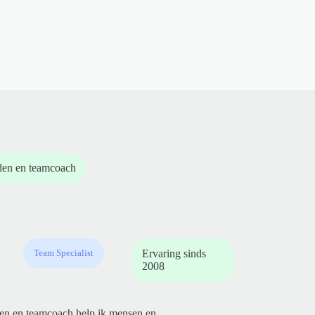
den en teamcoach
Team Specialist
Ervaring sinds
2008
den en teamcoach help ik mensen en