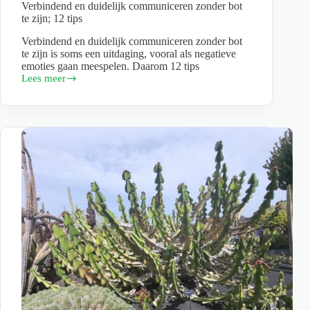
Verbindend en duidelijk communiceren zonder bot
te zijn; 12 tips
Verbindend en duidelijk communiceren zonder bot
te zijn is soms een uitdaging, vooral als negatieve
emoties gaan meespelen. Daarom 12 tips
Lees meer
Verbindend
en
duidelijk
communiceren
zonder
bot
te
zijn;
12
tips