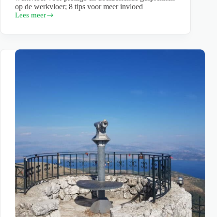
op de werkvloer; 8 tips voor meer invloed
Lees meer
Constructief
communiceren
op
de
werkvloer