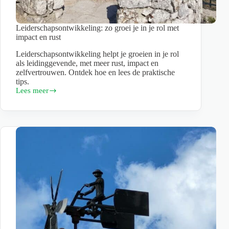
Leiderschapsontwikkeling: zo groei je in je rol met
impact en rust
Leiderschapsontwikkeling helpt je groeien in je rol
als leidinggevende, met meer rust, impact en
zelfvertrouwen. Ontdek hoe en lees de praktische
tips.
Lees meer
Leiderschapsontwikkeling:
zo
groei
je
in
je
rol
met
impact
en
rust