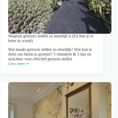
Waarom grenzen stellen zo moeilijk is (En hoe je er
beter in wordt)
Wat maakt grenzen stellen zo moeilijk? Wat kun je
doen om hierin te groeien? 5 obstakels & 5 tips en
inzichten voor effectief grenzen stellen
Lees meer
Waarom
grenzen
stellen
zo
moeilijk
is
(En
hoe
je
er
beter
in