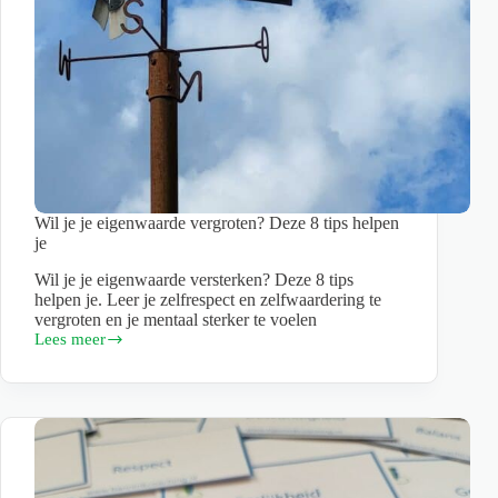
Wil je je eigenwaarde vergroten? Deze 8 tips helpen
je
Wil je je eigenwaarde versterken? Deze 8 tips
helpen je. Leer je zelfrespect en zelfwaardering te
vergroten en je mentaal sterker te voelen
Lees meer
Wil
je
je
eigenwaarde
vergroten?
Deze
8
tips