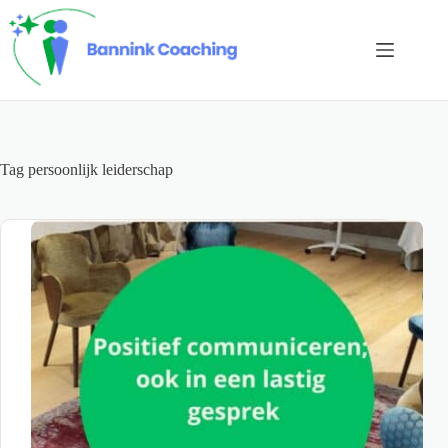
Ga
naar
de
inhoud
Tag
persoonlijk leiderschap