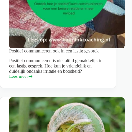
Positief communiceren ook in een lastig gesprek
Positief communiceren is niet altijd gemakkelijk in
een lastig gesprek. Hoe kun je vriendelijk en
duidelijk ondanks irritatie en boosheid?
Lees meer
Positief
communiceren
ook
in
een
lastig
gesprek