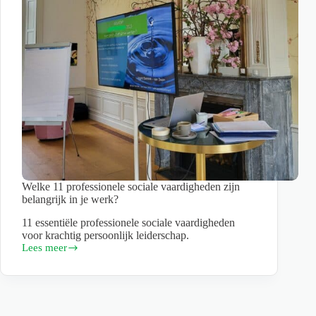
wordt)
Welke 11 professionele sociale vaardigheden zijn
belangrijk in je werk?
11 essentiële professionele sociale vaardigheden
voor krachtig persoonlijk leiderschap.
Lees meer
Welke
11
professionele
sociale
vaardigheden
zijn